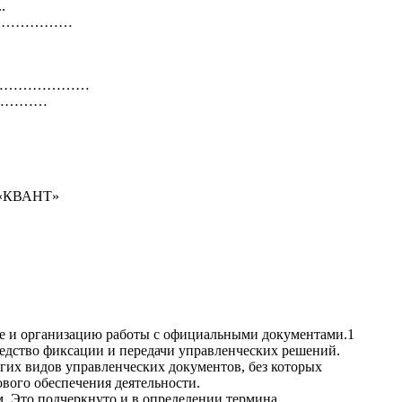
.
………………………
………………………
ти……………
«КВАНТ»
ие и организацию работы с официальными документами.1
редство фиксации и передачи управленческих решений.
их видов управленческих документов, без которых
ового обеспечения деятельности.
м. Это подчеркнуто и в определении термина