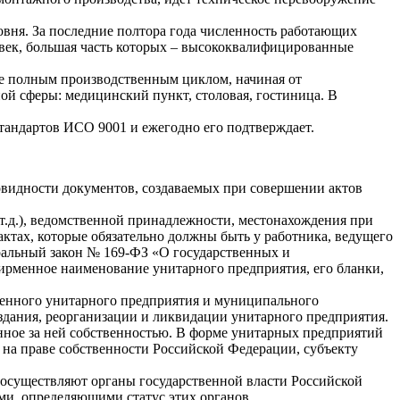
ровня. За последние полтора года численность работающих
ловек, большая часть которых – высококвалифицированные
е полным производственным циклом, начиная от
й сферы: медицинский пункт, столовая, гостиница. В
стандартов ИСО 9001 и ежегодно его подтверждает.
новидности документов, создаваемых при совершении актов
т.д.), ведомственной принадлежности, местонахождения при
тах, которые обязательно должны быть у работника, ведущего
альный закон № 169-ФЗ «О государственных и
ирменное наименование унитарного предприятия, его бланки,
венного унитарного предприятия и муниципального
оздания, реорганизации и ликвидации унитарного предприятия.
нное за ней собственностью. В форме унитарных предприятий
на праве собственности Российской Федерации, субъекту
 осуществляют органы государственной власти Российской
ми, определяющими статус этих органов.