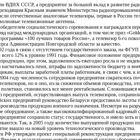
али ВДНХ СССР, а предприятие за большой вклад в развитие ра
переходящим Красным знаменем Министерства радиопромышленн
асли отечественные аналоговые телевизоры, первые в России те
волновые телевизионные антенны.
победителем социалистического соревнования и награждался п
д наград международных организаций, в том числе приз «Golde
программы «100 лучших товаров России», а телевизор 6-го пок
урса Администрации Новгородской области за качество.
2 года в связи с отсутствием государственного заказа, на ФГ
и всего 12% к уровню 1991 года. Финансовое положение предпр
 продукции, при этом, задолженность ежегодно росла и не инд
но насчитывались пени, штрафы по задолженности бюджету и вн
кам, выплаты заработной платы работникам, в связи с чем, к на
004 году численность сотрудников предприятия сократилось почт
левизоров, но и оно, из-за снижения объемов производства, от
политики, становилось все менее рентабельным. Сложившаяся к
 из предприятий, осуществляющих выпуск телевизоров, сохрани
йских предприятий руководство Беларуси предоставило льготы п
 производства продукции военного назначения. Несмотря на ра
е оборудование, а также высококвалифицированный кадровый с
редприятие сохранило статус государственного, и имело хоть и
аются. Так, в 2005 году количество выпущенной продукции по
иятие вышло на новый уровень технологического производства.
ти РФ утвержден проект генеральной реконструкции предприят
. Введен в эксплуатацию новый современный участок сборочно-