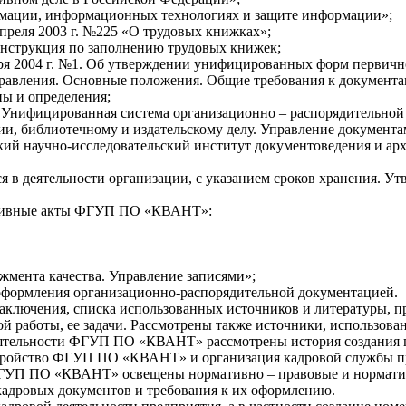
рмации, информационных технологиях и защите информации»;
преля 2003 г. №225 «О трудовых книжках»;
Инструкция по заполнению трудовых книжек;
ря 2004 г. №1. Об утверждении унифицированных форм первично
правления. Основные положения. Общие требования к документа
ны и определения;
 Унифицированная система организационно – распорядительной
и, библиотечному и издательскому делу. Управление документа
ский научно-исследовательский институт документоведения и 
я в деятельности организации, с указанием сроков хранения. 
ативные акты ФГУП ПО «КВАНТ»:
жмента качества. Управление записями»;
оформления организационно-распорядительной документацией.
 заключения, списка использованных источников и литературы, 
ой работы, ее задачи. Рассмотрены также источники, использов
еятельности ФГУП ПО «КВАНТ» рассмотрены история создания п
устройство ФГУП ПО «КВАНТ» и организация кадровой службы п
 ФГУП ПО «КВАНТ» освещены нормативно – правовые и нормати
кадровых документов и требования к их оформлению.