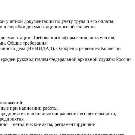
й учетной документации по учету труда и его оплаты;
м и службам документационного обеспечения.
 документации. Требования к оформлению документов;
ми, Общие требования;
архивного дела (ВНИИДАД). Одобрены решением Коллегии
Утвержден руководителем Федеральной архивной службы России
приложений.
анные при написании работы.
редприятия и основные направления его деятельности,
редприятия.
вно – методические акты, регламентирующие