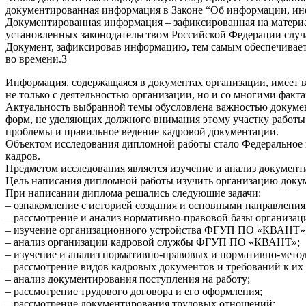
документированная информация в Законе “Об информации, ин
Документированная информация – зафиксированная на матери
установленных законодательством Российской Федерации случа
Документ, зафиксировав информацию, тем самым обеспечивает 
во времени.3
Информация, содержащаяся в документах организации, имеет в
не только с деятельностью организации, но и со многими факт
Актуальность выбранной темы обусловлена важностью докумен
форм, не уделяющих должного внимания этому участку работы
проблемы и правильное ведение кадровой документации.
Объектом исследования дипломной работы стало Федеральное г
кадров.
Предметом исследования является изучение и анализ докуме
Цель написания дипломной работы изучить организацию доку
При написании диплома решались следующие задачи:
– ознакомление с историей создания и основными направления
– рассмотрение и анализ нормативно-правовой базы организ
– изучение организационного устройства ФГУП ПО «КВАНТ»
– анализ организации кадровой службы ФГУП ПО «КВАНТ»;
– изучение и анализ нормативно-правовых и нормативно-мето
– рассмотрение видов кадровых документов и требований к и
– анализ документирования поступления на работу;
– рассмотрение трудового договора и его оформления;
– рассмотрение документирования трудовых отношений;