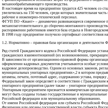
механообрабатывающего производства.
В настоящее время на предприятии трудится 425 человек со ст
увеличилась на 150 человек, среди которых значительная част
рабочие и инженерно-технический персонал.
ФГУП ПО «Квант» – динамично развивающееся современное п
механозаготовительного до сборочно-монтажного производств
распоряжении работников имеется база отдыха в Новгородском
В 1998 году предприятие получило сертификат соответствия на
1.2. Нормативно – правовая база организации и деятельнос
Ряд статей Гражданского кодекса Российской Федерации устан
гражданских взаимоотношений (их возникновении, прекращен
В зависимости от организационно-правовой формы организаци
оформлении кадровых документов учитываются особые условия
кадровое делопроизводство. Одним из основных законов, ре
муниципальных унитарных предприятиях»,2 в котором предъяв
штампы, печати, почтовый адрес, содержанию устава, порядку
Федеральный закон определяет в соответствии с Гражданским
унитарного предприятия (далее также – унитарное предприятие
Унитарным предприятием признается коммерческая организация
могут быть созданы только государственные и муниципальные
Российской федерации или муниципальному образованию.
От имени Российской федерации или субъекта Российской Фед
Федерации или органы государственной власти субъекта Росси