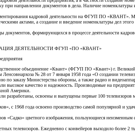
адровой деятельности предприятия, а в частности создание ном
ку при направлении документов в дела. Наличие номенклатуры 
ментирования кадровой деятельности на ФГУП ПО «КВАНТ». Мож
скими актами, а создание и введение номенклатуры дел этого 
цы документов, формирующихся в процессе деятельности кадро
АЦИЯ ДЕЯТЕЛЬНОСТИ ФГУП «ПО «КВАНТ»
редприятия
дственное объединение «Квант» (ФГУП ПО «Квант») г. Великий
 Ленсовнархоза № 28 от 7 января 1958 года «О создании телеви
ию по заказу Министерства обороны, а также радио и видеоаппа
и высокое качество и надежность. Производимые на предприят
Южной Америки.
были разработаны, освоены и выпущены первые 100 телевизоров 
ов», с 1968 года освоено производство самой популярной и уда
оров «Садко» цветного изображения, пользующиеся неизменным с
ных телевизоров. Ежедневно с конвейеров выходило более 2 тыс