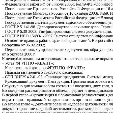
– Федеральный закон РФ от 8 июля 2006г. №149-ФЗ «Об инфо
– Постановление Правительства Российской Федерации от 16 а
– Постановление Минтруда России от 10 октября 2003г. №69. 
– Постановление Госкомстата Российской Федерации от 5 янва
– Государственная система документационного обеспечения у
– ГОСТ Р 51141-98. Делопроизводство и архивное дело. Терми
– ГОСТ Р 6.30-2003. Унифицированная система документации.
– ГОСТ Р ИСО 15489-1-2007 Система стандартов по информаци
– Основные правила работы архивов организаций. Всероссий
Росархива от 06.02.2002;
– Перечень типовых управленческих документов, образующихс
от 6 октября 2000 г.
К неопубликованным источникам относятся локальные норм
– Устав ФГУП ПО «КВАНТ»;
– Коллективный договор ФГУП ПО «КВАНТ»;
– Правила внутреннего трудового распорядка;
– СТП ВИРЖ 4.2-01-03 «Стандарт предприятия. Система менед
– Руководящий документ. Инструкция. Правила подготовки и 
Структурно дипломная работа состоит из введения, двух глав,
Во введении рассматриваются объект, предмет и цель дипломн
В первой главе «Организация и нормативная регламентация д
нормативно – правовая база организации, организационное 
Во второй главе «Документирование кадровой деятельности
документирование кадровой деятельности, рассмотрены виды 