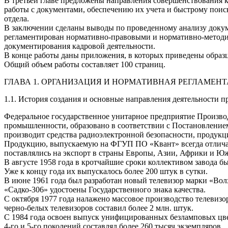
В третьей главе предложены направления совершенствования к
работы с документами, обеспечению их учета и быстрому поис
отдела.
В заключении сделаны выводы по проведенному анализу доку
регламентирован нормативно-правовыми и нормативно-методиче
документирования кадровой деятельности.
В конце работы даны приложения, в которых приведены образ
Общий объем работы составляет 100 страниц.
ГЛАВА 1. ОРГАНИЗАЦИЯ И НОРМАТИВНАЯ РЕГЛАМЕНТ
1.1. История создания и основные направления деятельности п
Федеральное государственное унитарное предприятие Произво
промышленности, образовано в соответствии с Постановлением
производит средства радиоэлектронной безопасности, продукц
Продукцию, выпускаемую на ФГУП ПО «Квант» всегда отличал
поставлялись на экспорт в страны Европы, Азии, Африки и 
В августе 1958 года в кротчайшие сроки коллективом завода 
Уже к концу года их выпускалось более 200 штук в сутки.
В июне 1961 года был разработан новый телевизор марки «Волх
«Садко-306» удостоены Государственного знака качества.
С октября 1977 года налажено массовое производство телевиз
черно-белых телевизоров составил более 2 млн. штук.
С 1984 года освоен выпуск унифицированных безламповых цвет
4-го и 5-го поколений составлял более 260 тысяч экземпляров.