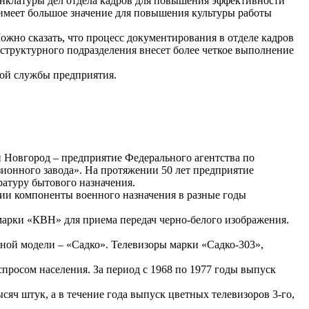
енклатуры дел отдела кадров для повышения эффективности
имеет большое значение для повышения культуры работы
но сказать, что процесс документирования в отделе кадров
структурного подразделения внесет более четкое выполнение
вой службы предприятия.
 Новгород – предприятие Федерального агентства по
зионного завода». На протяжении 50 лет предприятие
ратуру бытового назначения.
ии компоненты военного назначения в разные годы
марки «КВН» для приема передач черно-белого изображения.
чной модели – «Садко». Телевизоры марки «Садко-303»,
просом населения. За период с 1968 по 1977 годы выпуск
яч штук, а в течение года выпуск цветных телевизоров 3-го,