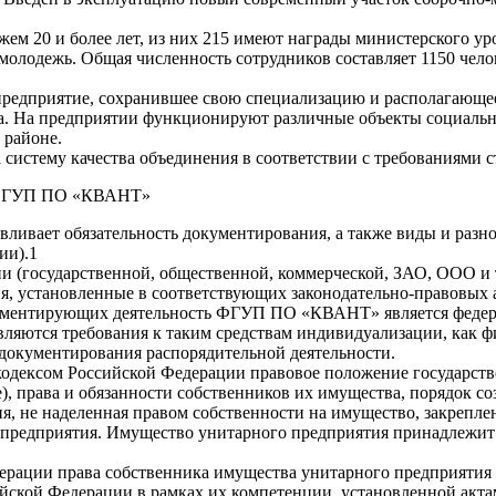
ажем 20 и более лет, из них 215 имеют награды министерского у
ь молодежь. Общая численность сотрудников составляет 1150 че
редприятие, сохранившее свою специализацию и располагающе
а. На предприятии функционируют различные объекты социально
 районе.
 систему качества объединения в соответствии с требованиями 
ти ФГУП ПО «КВАНТ»
авливает обязательность документирования, а также виды и раз
ии).1
и (государственной, общественной, коммерческой, ЗАО, ООО и 
, установленные в соответствующих законодательно-правовых ак
гламентирующих деятельность ФГУП ПО «КВАНТ» является федер
ляются требования к таким средствам индивидуализации, как ф
 документирования распорядительной деятельности.
 кодексом Российской Федерации правовое положение государст
), права и обязанности собственников их имущества, порядок с
, не наделенная правом собственности на имущество, закрепле
 предприятия. Имущество унитарного предприятия принадлежит 
ерации права собственника имущества унитарного предприятия
йской Федерации в рамках их компетенции, установленной акта