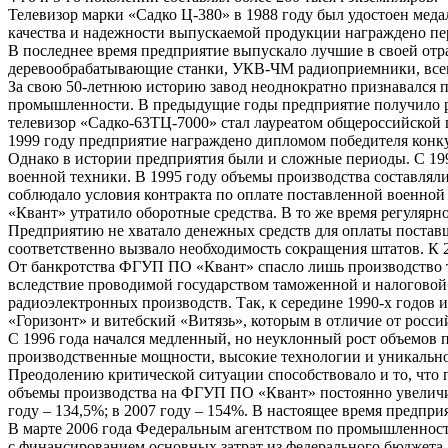
Телевизор марки «Садко Ц-380» в 1988 году был удостоен мед
качества и надежности выпускаемой продукции награждено 
В последнее время предприятие выпускало лучшие в своей отр
деревообрабатывающие станки, УКВ-ЧМ радиоприемники, все
За свою 50-летнюю историю завод неоднократно признавался 
промышленности. В предыдущие годы предприятие получило ря
телевизор «Садко-63ТЦ-7000» стал лауреатом общероссийской 
1999 году предприятие награждено дипломом победителя конк
Однако в истории предприятия были и сложные периоды. С 199
военной техники. В 1995 году объемы производства составлял
соблюдало условия контракта по оплате поставленной военной
«Квант» утратило оборотные средства. В то же время регуляр
Предприятию не хватало денежных средств для оплаты поставщи
соответственно вызвало необходимость сокращения штатов. К 2
От банкротства ФГУП ПО «Квант» спасло лишь производство те
вследствие проводимой государством таможенной и налоговой 
радиоэлектронных производств. Так, к середине 1990-х годов
«Горизонт» и витебский «Витязь», которым в отличие от росси
С 1996 года начался медленный, но неуклонный рост объемов
производственные мощности, высокие технологии и уникально
Преодолению критической ситуации способствовало и то, что п
объемы производства на ФГУП ПО «Квант» постоянно увеличив
году – 134,5%; в 2007 году – 154%. В настоящее время предпр
В марте 2006 года Федеральным агентством по промышленнос
с финансированием основных затрат из федерального бюджета