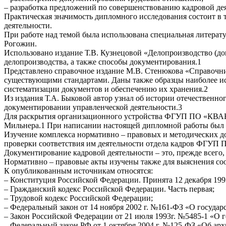
– разработка предложений по совершенствованию кадровой 
Практическая значимость дипломного исследования состоит в т
деятельности.
При работе над темой была использована специальная литерату
Рогожин.
Использовано издание Т.В. Кузнецовой «Делопроизводство (до
делопроизводства, а также способы документирования.1
Представлено справочное издание М.В. Стенюкова «Справочни
существующими стандартами. Даны также образцы наиболее ис
систематизации документов и обеспечению их хранения.2
Из издания Т.А. Быковой автор узнал об истории отечественно
документировании управленческой деятельности.3
Для раскрытия организационного устройства ФГУП ПО «КВАНТ»
Мильнера.1 При написании настоящей дипломной работы был и
Изучение комплекса нормативно – правовых и методических до
проверки соответствия им деятельности отдела кадров ФГУП
Документирование кадровой деятельности – это, прежде всего
Нормативно – правовые акты изучены также для выяснения с
К опубликованным источникам относятся:
– Конституция Российской Федерации. Принята 12 декабря 1993
– Гражданский кодекс Российской Федерации. Часть первая;
– Трудовой кодекс Российской Федерации;
– Федеральный закон от 14 ноября 2002 г. №161-ФЗ «О госуд
– Закон Российской Федерации от 21 июля 1993г. №5485-1 «О го
– Федеральный закон РФ от 1 октября 2004 г. №125-ФЗ «Об ар