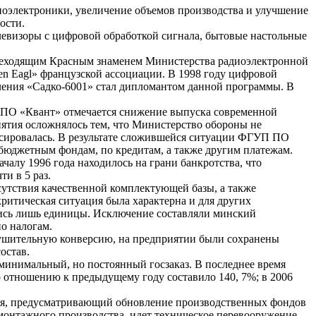
диоэлектроники, увеличение объемов производства и улучшение
ости.
левизоры с цифровой обработкой сигнала, бытовые настольные
ереходящим Красным знаменем Министерства радиоэлектронной
n Eagl» французской ассоциации. В 1998 году цифровой
оления «Садко-6001» стал дипломантом данной программы. В
УП ПО «Квант» отмечается снижение выпуска современной
иятия осложнялось тем, что Министерство обороны не
ексировалась. В результате сложившейся ситуации ФГУП ПО
ебюджетным фондам, по кредитам, а также другим платежам.
чалу 1996 года находилось на грани банкротства, что
и в 5 раз.
сутствия качественной комплектующей базы, а также
ритическая ситуация была характерна и для других
лись лишь единицы. Исключение составляли минский
о налогам.
зрушительную конверсию, на предприятии были сохранены
остав.
 минимальный, но постоянный госзаказ. В последнее время
 отношению к предыдущему году составило 140, 7%; в 2006
ия, предусматривающий обновление производственных фондов
монтажного производства, идет техническое перевооружение