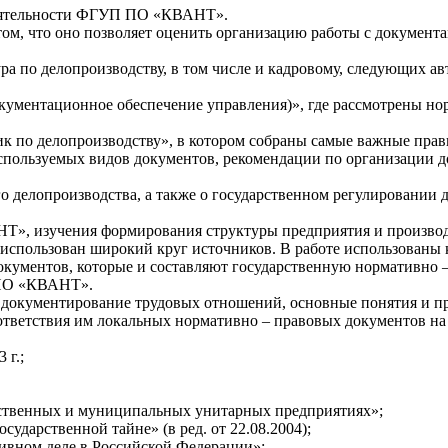
деятельности ФГУП ПО «КВАНТ».
ом, что оно позволяет оценить организацию работы с документа
ра по делопроизводству, в том числе и кадровому, следующих ав
кументационное обеспечение управления)», где рассмотрены нор
к по делопроизводству», в котором собраны самые важные прав
пользуемых видов документов, рекомендации по организации д
го делопроизводства, а также о государственном регулировании 
, изучения формирования структуры предприятия и производст
спользован широкий круг источников. В работе использованы 
кументов, которые и составляют государственную нормативно –
 ПО «КВАНТ».
, документирование трудовых отношений, основные понятия и пр
оответствия им локальных нормативно – правовых документов
 г.;
арственных и муниципальных унитарных предприятиях»;
сударственной тайне» (в ред. от 22.08.2004);
хивном деле в Российской Федерации»;