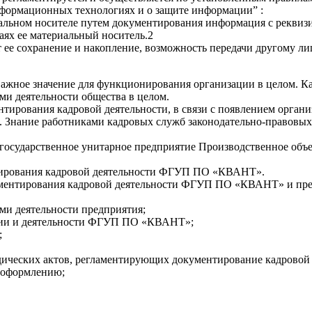
формационных технологиях и о защите информации” :
альном носителе путем документирования информация с рекви
ях ее материальный носитель.2
ее сохранение и накопление, возможность передачи другому ли
ажное значение для функционирования организации в целом. Кад
ами деятельности общества в целом.
тирования кадровой деятельности, в связи с появлением орган
. Знание работниками кадровых служб законодательно-правовых
осударственное унитарное предприятие Производственное объед
нтирования кадровой деятельности ФГУП ПО «КВАНТ».
ментирования кадровой деятельности ФГУП ПО «КВАНТ» и пред
ми деятельности предприятия;
ации и деятельности ФГУП ПО «КВАНТ»;
;
дических актов, регламентирующих документирование кадровой 
х оформлению;