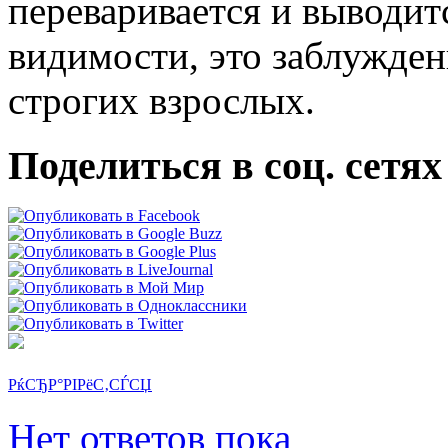
переваривается и выводит
видимости, это заблужден
строгих взрослых.
Поделиться в соц. сетях
РќСЂР°РІРёС‚СЃСЏ
Нет ответов пока