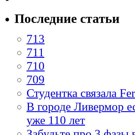
Последние статьи
713
711
710
709
Студентка связала Fe
В городе Ливермор ес
уже 110 лет
Забудьте про 3 фазы 